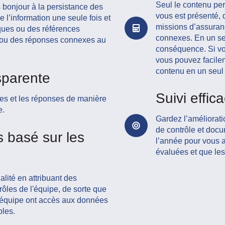
Seul le contenu per
 bonjour à la persistance des
vous est présenté, 
l’information une seule fois et
missions d’assuran
ques ou des références
connexes. En un seu
 ou des réponses connexes au
conséquence. Si vo
vous pouvez facile
contenu en un seul c
sparente
Suivi effic
ques et les réponses de
manière
e.
Gardez l’amélioratio
de contrôle et docu
s basé sur les
l’année pour vous a
évaluées et que les
alité en attribuant des
rôles de l'équipe, de sorte que
'équipe ont accès aux données
bles.