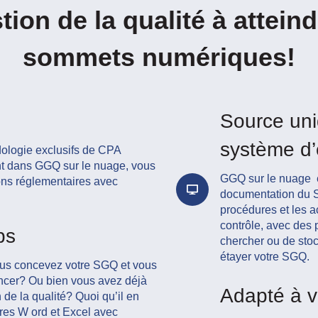
ion de la qualité à attei
sommets numériques!
Source uni
système d’
dologie exclusifs de CPA
nt dans GGQ sur le nuage, vous
GGQ sur le nuage es
ons réglementaires avec
documentation du 
procédures et les ac
contrôle, avec des 
ps
chercher ou de stoc
étayer votre SGQ.
vous concevez votre SGQ et vous
cer? Ou bien vous avez déjà
Adapté à v
 de la qualité? Quoi qu’il en
ires W ord et Excel avec